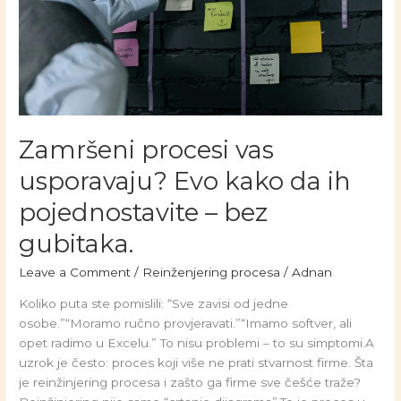
Zamršeni procesi vas
usporavaju? Evo kako da ih
pojednostavite – bez
gubitaka.
Leave a Comment
/
Reinženjering procesa
/
Adnan
Koliko puta ste pomislili: “Sve zavisi od jedne
osobe.”“Moramo ručno provjeravati.”“Imamo softver, ali
opet radimo u Excelu.” To nisu problemi – to su simptomi.A
uzrok je često: proces koji više ne prati stvarnost firme. Šta
je reinžinjering procesa i zašto ga firme sve češće traže?