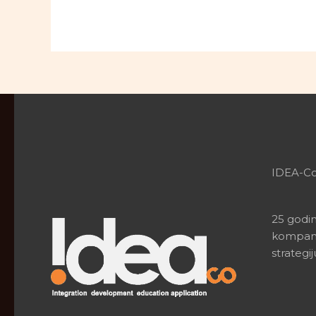
savjete
–
gradimo
sisteme
zajedno
s
vama
IDEA-C
25 godin
kompani
strategij