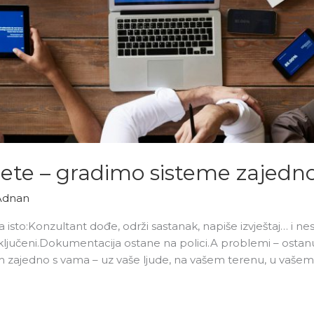
ete – gradimo sisteme zajedn
Adnan
a isto:Konzultant dođe, održi sastanak, napiše izvještaj… i ne
uključeni.Dokumentacija ostane na polici.A problemi – ostanu 
 zajedno s vama – uz vaše ljude, na vašem terenu, u vašem 