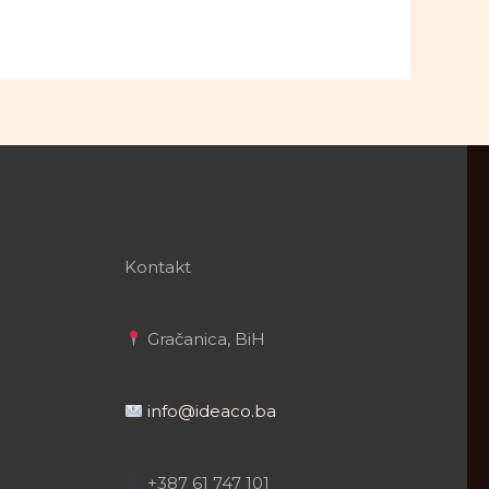
Kontakt
Gračanica, BiH
info@ideaco.ba
+387 61 747 101