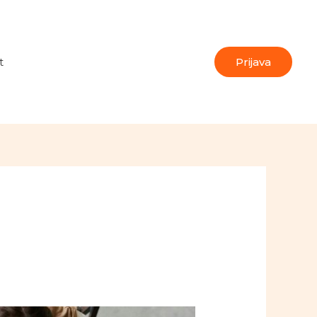
t
Prijava