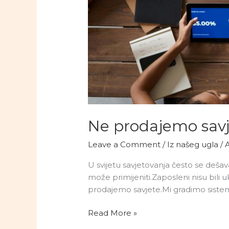
Ne prodajemo savj
Leave a Comment
/
Iz našeg ugla
/
U svijetu savjetovanja često se dešav
može primijeniti.Zaposleni nisu bili 
prodajemo savjete.Mi gradimo sistem
Ne
Read More »
prodajemo