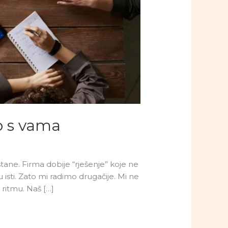
o s vama
stane. Firma dobije “rješenje” koje ne
isti. Zato mi radimo drugačije. Mi ne
ritmu. Naš […]