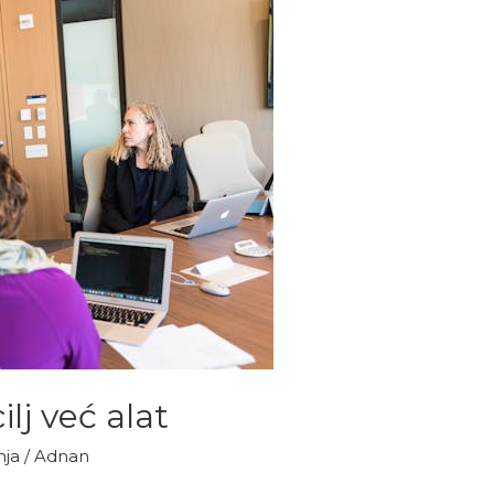
ilj već alat
nja
/
Adnan