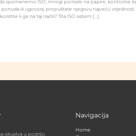
da spomenemo ISO, mnogi pomisle na papire, kontrolne liste
ponuda ili ugovora, propuštate njegovu najveću vrijednost. 
 koristite li ga na taj način? Šta ISO sistem […]
o
Navigacija
Home
a iskustva u podršci