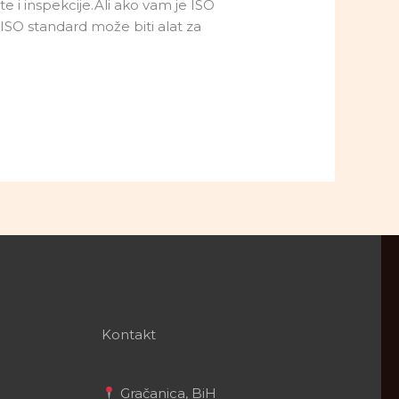
 i inspekcije.Ali ako vam je ISO
ISO standard može biti alat za
Kontakt
Gračanica, BiH